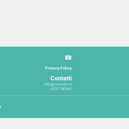
Privacy Policy
Contatti
info@civicam.it
0737 787665
e