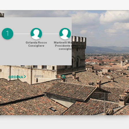
1
Girlanda Rocco
Martinelli Mattia
Girlanda Rocco
Martinelli Ma
Consigliere
Presidente del
Consigliere
Presidente 
consiglio
consigli
ORDINA
